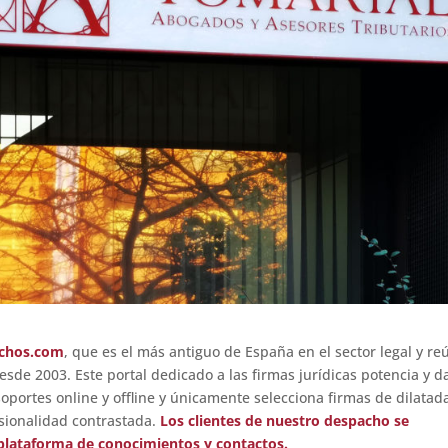
chos.com
, que es el más antiguo de España en el sector legal y re
esde 2003. Este portal dedicado a las firmas jurídicas potencia y d
soportes online y offline y únicamente selecciona firmas de dilatad
esionalidad contrastada.
Los clientes de nuestro despacho se
 plataforma de conocimientos y contactos.