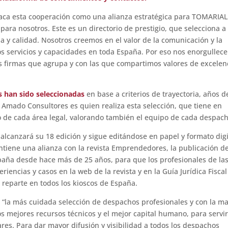
staca esta cooperación como una alianza estratégica para TOMARIAL
ra nosotros. Este es un directorio de prestigio, que selecciona a 
ia y calidad. Nosotros creemos en el valor de la comunicación y la
os servicios y capacidades en toda España. Por eso nos enorgullece
s firmas que agrupa y con las que compartimos valores de excelen
s han sido seleccionadas
en base a criterios de trayectoria, años d
 Amado Consultores es quien realiza esta selección, que tiene en
o de cada área legal, valorando también el equipo de cada despach
alcanzará su 18 edición y sigue editándose en papel y formato digi
antiene una alianza con la revista Emprendedores, la publicación d
paña desde hace más de 25 años, para que los profesionales de la
iencias y casos en la web de la revista y en la Guía Jurídica Fisca
 reparte en todos los kioscos de España.
 “la más cuidada selección de despachos profesionales y con la m
los mejores recursos técnicos y el mejor capital humano, para servir
ares. Para dar mayor difusión y visibilidad a todos los despachos